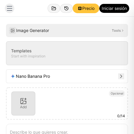
Precio
Iniciar sesión
Creado
Inspiraciones
Image Generator
Tools
Templates
Start with inspiration
Nano Banana Pro
Opcional
Add
0
/
14
Describe lo que quieres crear.