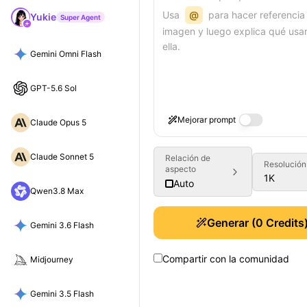
Usa
@
para hacer referencia
Yukie
Super Agent
imagen y luego explica qué usa
ella.
Gemini Omni Flash
GPT-5.6 Sol
Mejorar prompt
Claude Opus 5
Claude Sonnet 5
Relación de
Resolución
aspecto
1K
Auto
Qwen3.8 Max
Generar
(
0
Credits
Gemini 3.6 Flash
Compartir con la comunidad
Midjourney
Gemini 3.5 Flash