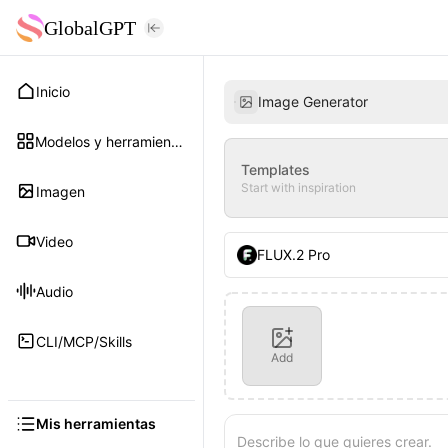
GlobalGPT
Inicio
Image Generator
Modelos y herramientas
Templates
Start with inspiration
Imagen
Video
FLUX.2 Pro
Audio
CLI/MCP/Skills
Add
Mis herramientas
Describe lo que quieres crear.