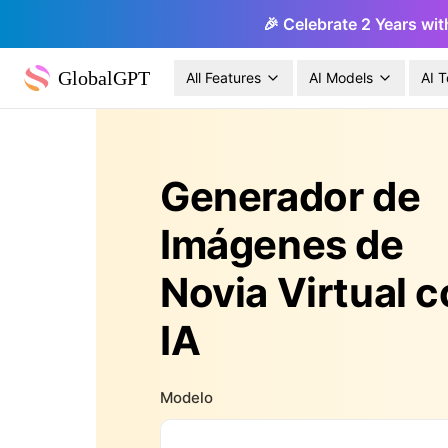
🎉 Celebrate 2 Years wit
GlobalGPT
All Features
AI Models
AI T
Generador de
Imágenes de
Novia Virtual 
IA
Modelo