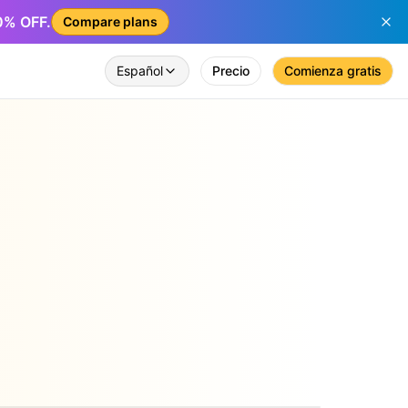
50% OFF.
Compare plans
Español
Precio
Comienza gratis