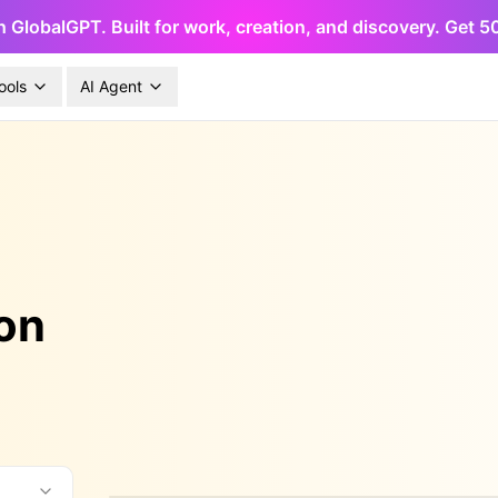
h GlobalGPT. Built for work, creation, and discovery. Get 
ools
AI Agent
con