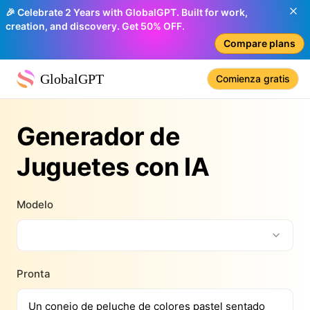
🎉 Celebrate 2 Years with GlobalGPT. Built for work,
creation, and discovery. Get 50% OFF.
Compare plans
GlobalGPT
Comienza gratis
Generador de
Juguetes con IA
Modelo
Pronta