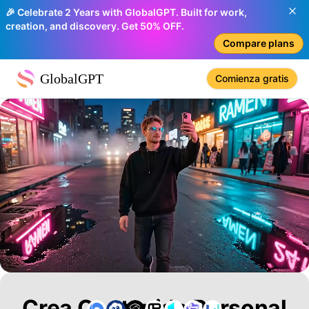
🎉 Celebrate 2 Years with GlobalGPT. Built for work,
creation, and discovery. Get 50% OFF.
Compare plans
GlobalGPT
Comienza gratis
Crea Contenido Personal