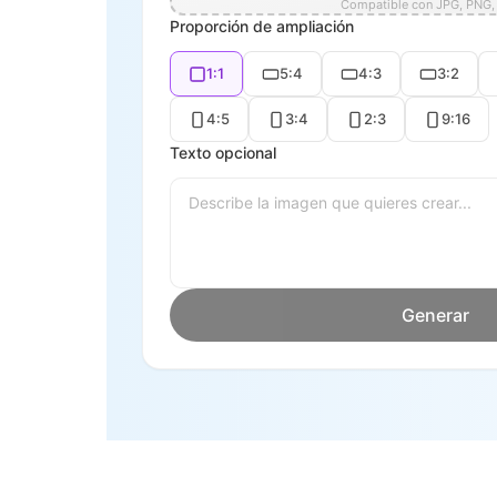
Compatible con JPG, PNG
Proporción de ampliación
1:1
5:4
4:3
3:2
4:5
3:4
2:3
9:16
Texto opcional
Generar