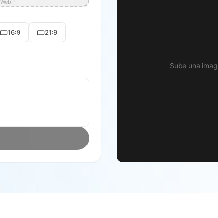
, WebP
16:9
21:9
Sube una image