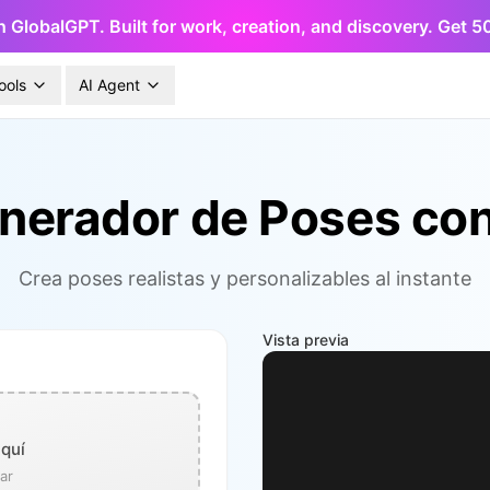
h GlobalGPT. Built for work, creation, and discovery. Get 
ools
AI Agent
nerador de Poses con
Crea poses realistas y personalizables al instante
Vista previa
aquí
ar