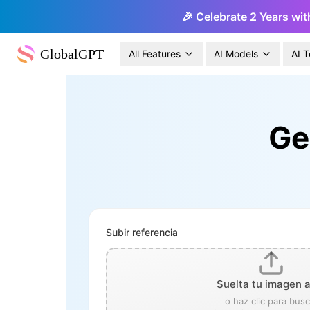
🎉 Celebrate 2 Years wit
GlobalGPT
All Features
AI Models
AI T
Ge
Subir referencia
Suelta tu imagen 
o haz clic para busc