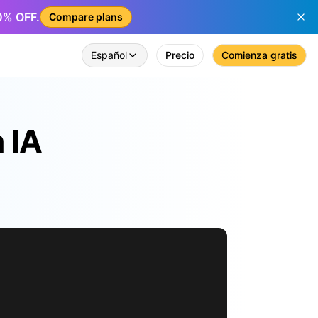
50% OFF.
Compare plans
Español
Precio
Comienza gratis
 IA