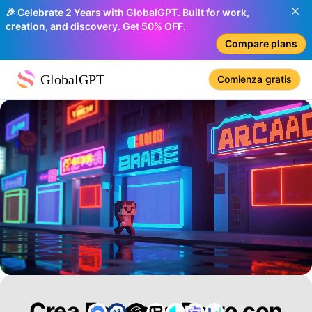
🎉 Celebrate 2 Years with GlobalGPT. Built for work,
creation, and discovery. Get 50% OFF.
Compare plans
GlobalGPT
Comienza gratis
Crea Escenas Retro con