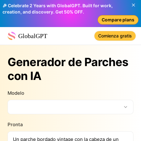
🎉 Celebrate 2 Years with GlobalGPT. Built for work,
creation, and discovery. Get 50% OFF.
Compare plans
GlobalGPT
Comienza gratis
Generador de Parches
con IA
Modelo
Pronta