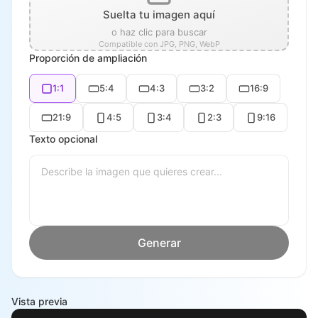
Suelta tu imagen aquí
o haz clic para buscar
Compatible con JPG, PNG, WebP
Proporción de ampliación
1:1
5:4
4:3
3:2
16:9
21:9
4:5
3:4
2:3
9:16
Texto opcional
Generar
Vista previa