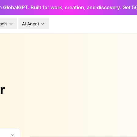
h GlobalGPT. Built for work, creation, and discovery. Get 
ools
AI Agent
r