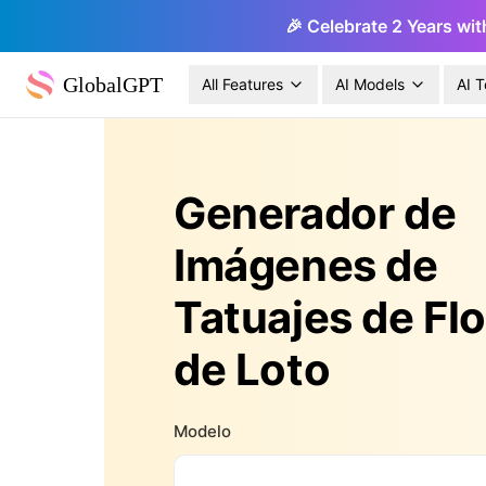
🎉 Celebrate 2 Years wit
GlobalGPT
All Features
AI Models
AI T
Generador de
Imágenes de
Tatuajes de Flo
de Loto
Modelo