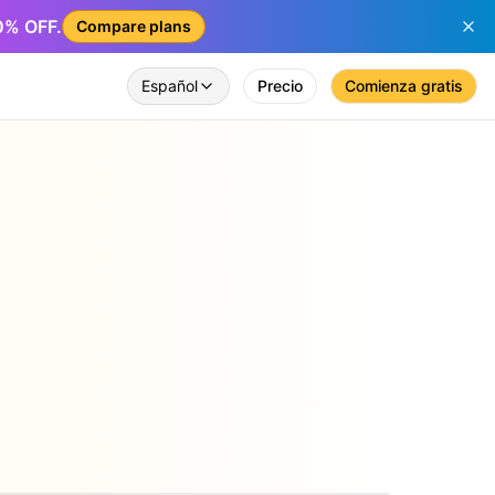
50% OFF.
Compare plans
Español
Precio
Comienza gratis