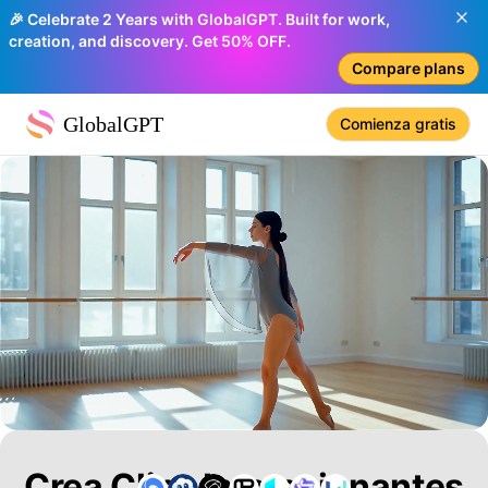
🎉 Celebrate 2 Years with GlobalGPT. Built for work,
creation, and discovery. Get 50% OFF.
Compare plans
GlobalGPT
Comienza gratis
Crea Clips Impresionantes