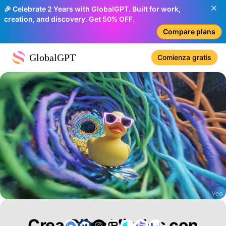
🎉 Celebrate 2 Years with GlobalGPT. Built for work,
creation, and discovery. Get 50% OFF.
Compare plans
GlobalGPT
Comienza gratis
Crea Clips Virales con