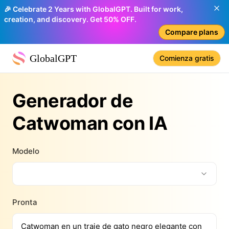
🎉 Celebrate 2 Years with GlobalGPT. Built for work,
creation, and discovery. Get 50% OFF.
Compare plans
GlobalGPT
Comienza gratis
Generador de
Catwoman con IA
Modelo
Pronta