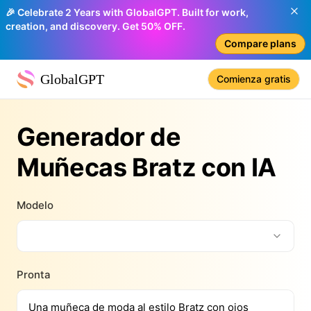
🎉 Celebrate 2 Years with GlobalGPT. Built for work,
creation, and discovery. Get 50% OFF.
Compare plans
GlobalGPT
Comienza gratis
Generador de
Muñecas Bratz con IA
Modelo
Pronta