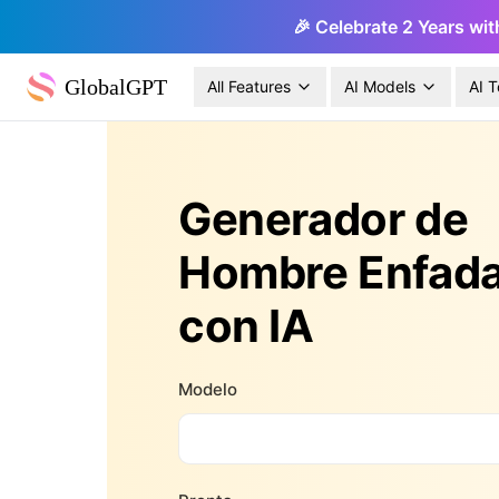
🎉 Celebrate 2 Years wit
GlobalGPT
All Features
AI Models
AI T
Generador de
Hombre Enfad
con IA
Modelo