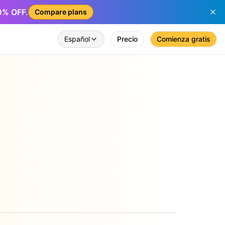
50% OFF.
Compare plans
Español
Precio
Comienza gratis