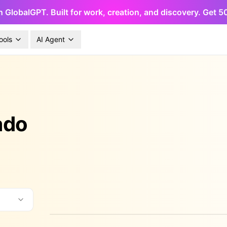
h GlobalGPT. Built for work, creation, and discovery. Get 
ools
AI Agent
ado