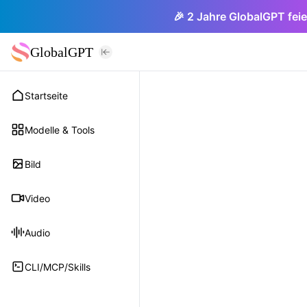
🎉 2 Jahre GlobalGPT feie
GlobalGPT
Startseite
Modelle & Tools
Bild
Video
Audio
CLI/MCP/Skills