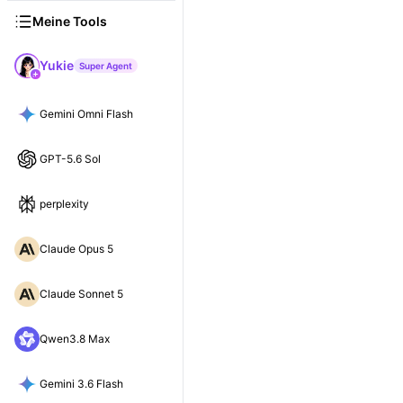
Meine Tools
Yukie
Super Agent
Gemini Omni Flash
GPT-5.6 Sol
perplexity
Claude Opus 5
Claude Sonnet 5
Qwen3.8 Max
Gemini 3.6 Flash