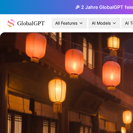
🎉 2 Jahre GlobalGPT feie
GlobalGPT
All Features
AI Models
AI T