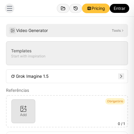
Pricing
Entrar
Pessoal
Inspirações
Video Generator
Tools
Templates
Start with inspiration
Grok Imagine 1.5
Referências
Obrigatório
Add
0
/ 1