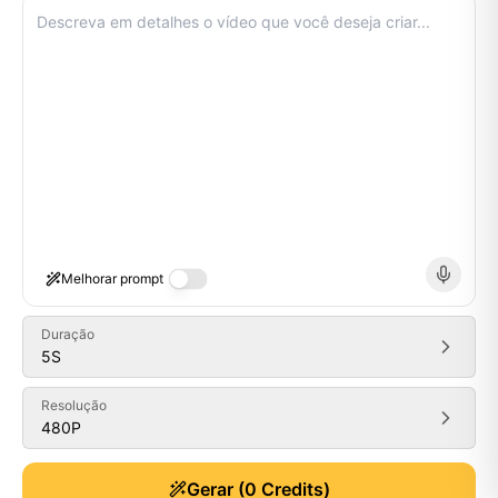
Melhorar prompt
Duração
5
S
Resolução
480P
Generate
Gerar
(
0
Credits)