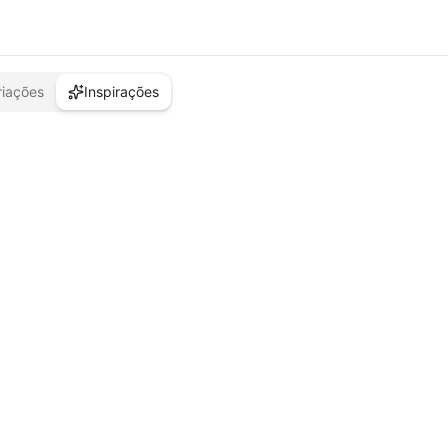
riações
Inspirações