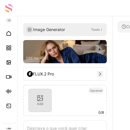
C
Image Generator
Tools
DREAM POSE
FLUX.2 Pro
Opcional
Add
0
/
8
Descreva o que você quer criar.