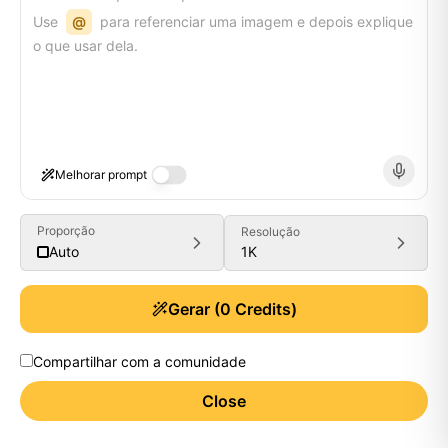
Use
@
para referenciar uma imagem e depois explique
o que usar dela.
Melhorar prompt
Proporção
Resolução
1K
Auto
Gerar
(
0
Credits)
Compartilhar com a comunidade
Close
Generate