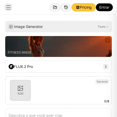
Pricing
Entrar
Criações
Inspirações
Image Generator
Tools
FITNESS IMAGE
FLUX.2 Pro
Opcional
Add
0
/
8
Descreva o que você quer criar.