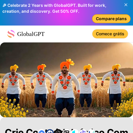
🎉 Celebrate 2 Years with GlobalGPT. Built for work,
creation, and discovery. Get 50% OFF.
Compare plans
GlobalGPT
Comece grátis
Crie ConteúdoIcônico Com