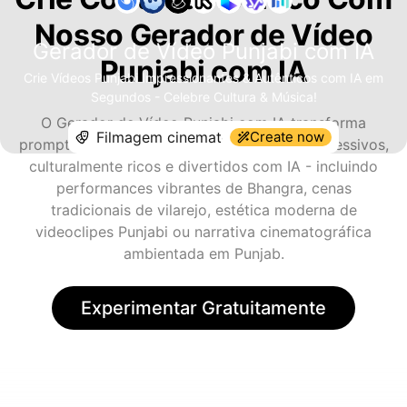
Nosso Gerador de Vídeo
Gerador de Vídeo Punjabi com IA
Punjabi com IA
Crie Vídeos Punjabi Impressionantes & Autênticos com IA em
Segundos - Celebre Cultura & Música!
O Gerador de Vídeo Punjabi com IA transforma
Create now
prompts de texto ou imagens em vídeos expressivos,
culturalmente ricos e divertidos com IA - incluindo
performances vibrantes de Bhangra, cenas
tradicionais de vilarejo, estética moderna de
videoclipes Punjabi ou narrativa cinematográfica
ambientada em Punjab.
Experimentar Gratuitamente