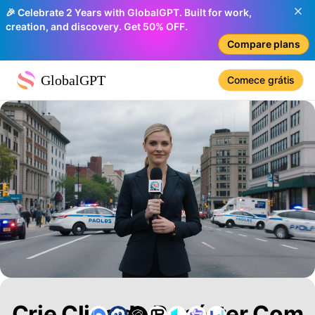
🎉 Celebrate 2 Years with GlobalGPT. Built for work,
creation, and discovery. Get 50% OFF.
Compare plans
GlobalGPT
Comece grátis
Crie Clips de Repórter Com