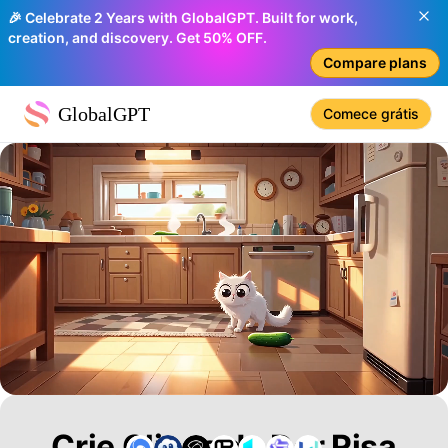
🎉 Celebrate 2 Years with GlobalGPT. Built for work,
creation, and discovery. Get 50% OFF.
Compare plans
GlobalGPT
Comece grátis
Crie Clipes de Dar Risa