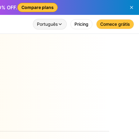
50% OFF.
Compare plans
Português
Pricing
Comece grátis