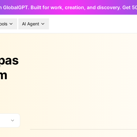
h GlobalGPT. Built for work, creation, and discovery. Get 
ools
AI Agent
pas
om