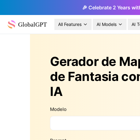
🎉 Celebrate 2 Years wit
GlobalGPT
All Features
AI Models
AI T
Gerador de Ma
de Fantasia c
IA
Modelo