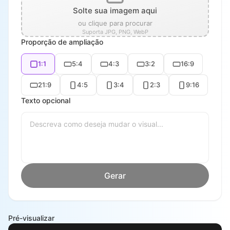
Solte sua imagem aqui
ou clique para procurar
Suporta JPG, PNG, WebP
Proporção de ampliação
1:1
5:4
4:3
3:2
16:9
21:9
4:5
3:4
2:3
9:16
Texto opcional
Gerar
Pré-visualizar