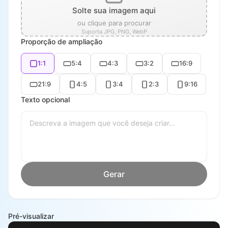
Solte sua imagem aqui
ou clique para procurar
Suporta JPG, PNG, WebP
Proporção de ampliação
1:1
5:4
4:3
3:2
16:9
21:9
4:5
3:4
2:3
9:16
Texto opcional
Gerar
Pré-visualizar