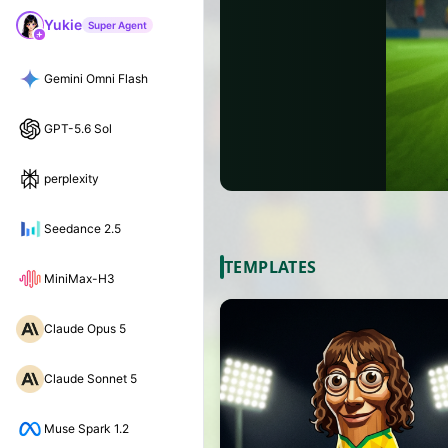
Yukie
Super Agent
Gemini Omni Flash
GPT-5.6 Sol
perplexity
Seedance 2.5
TEMPLATES
MiniMax-H3
Claude Opus 5
Claude Sonnet 5
Muse Spark 1.2