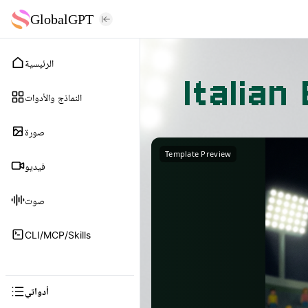
GlobalGPT
الرئيسية
Italia
النماذج والأدوات
صورة
Template Preview
فيديو
صوت
CLI/MCP/Skills
أدواتي