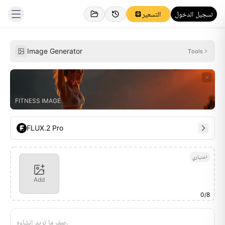
تسجيل الدخول
التسعير
إلهام
المُنشأة
Image Generator
Tools
FITNESS IMAGE
FLUX.2 Pro
اختياري
Add
0
/
8
صِف ما تريد إنشاءه.