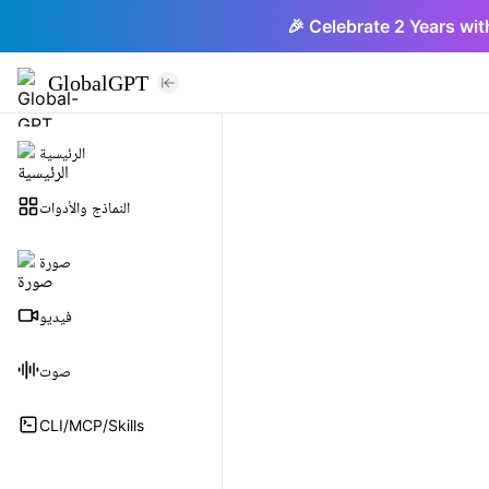
🎉 Celebrate 2 Years wit
GlobalGPT
الرئيسية
النماذج والأدوات
صورة
فيديو
صوت
CLI/MCP/Skills