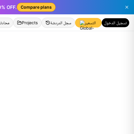
50% OFF.
Compare plans
تسجيل الدخول
التسعير
سجل الدردشة
Projects
محادثة