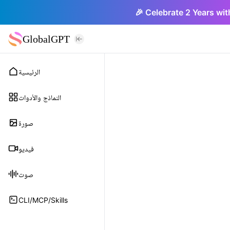
🎉 Celebrate 2 Years wit
GlobalGPT
الرئيسية
النماذج والأدوات
صورة
فيديو
صوت
CLI/MCP/Skills