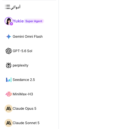
أدواتي
Yukie
Super Agent
Gemini Omni Flash
GPT-5.6 Sol
perplexity
Seedance 2.5
MiniMax-H3
Claude Opus 5
Claude Sonnet 5