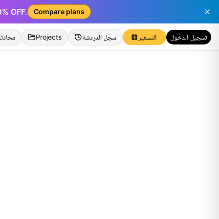
50% OFF.
Compare plans
تسجيل الدخول
التسعير
سجل الدردشة
Projects
محادثة