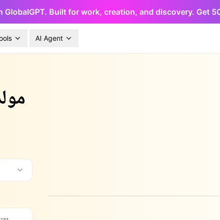
h GlobalGPT. Built for work, creation, and discovery. Get 
ools
AI Agent
مولد